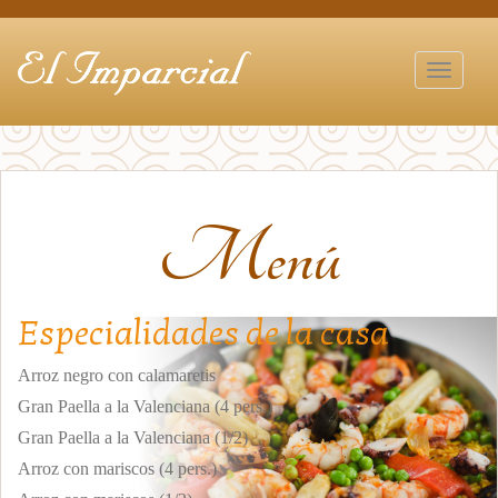
Despleg
Navega
Menú
Especialidades de la casa
Arroz negro con calamaretis
Gran Paella a la Valenciana (4 pers.)
Gran Paella a la Valenciana (1/2)
Arroz con mariscos (4 pers.)