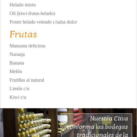
Helado mixto
Oli (kiwi-frutas-helado)
Postre helado veteado c/salsa dulce
Frutas
Manzana deliciosa
Naranja
Banana
Melón
Frutillas al natural
Limón c/u
Kiwi c/u
Nuestra Cava
conforma las bodegas
tradicionales de la